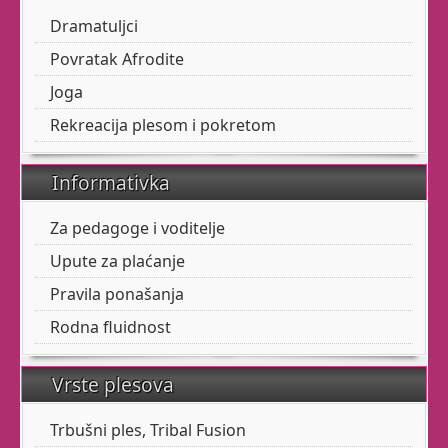
Kad trbušnom plesu
Dramatuljci
dodate elemente plesova
Povratak Afrodite
sjevernoameričkih
indijanaca, pa i malo
Joga
Flamenca, dobijete Tribal
Rekreacija plesom i pokretom
Fusion.
Mističniji, s naglašenom
Informativka
kostimografijom, ne
može vas ostaviti
Za pedagoge i voditelje
ravnodušnima.
Upute za plaćanje
Kad Vam se koža naježi
Pravila ponašanja
dok plešete, znači da
Rodna fluidnost
zaista nešto dobro radite
za svoju dušu.
Vrste plesova
B
alet
za odrasle
Trbušni ples, Tribal Fusion
Da, za Vas! Baš Vas!