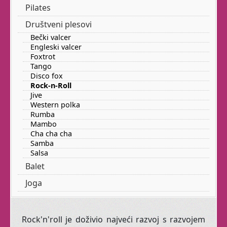
Pilates
Stari ste? Zahrđali?
Društveni plesovi
Bolesni? Trapavi? Imate
Bečki valcer
dvije lijeve? Muško ste?
Engleski valcer
Debeli, mršavi, visoki,
Foxtrot
niski, u prolazu, stranac
Tango
Disco fox
...
Rock-n-Roll
Jive
Da, baš za Vas s užitkom
Western polka
vodimo baletni class.
Rumba
Mambo
Cha cha cha
Samba
Dođite
:
srijedom
17:30-
Salsa
19:00
sati
Balet
Joga
Ako
vam
ovi
termini
nikako
ne
odgovaraju
,
Rock'n'roll je doživio najveći razvoj s razvojem