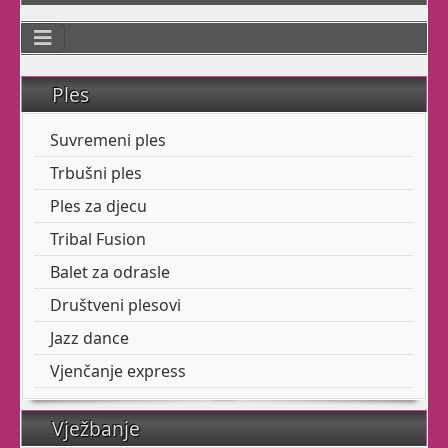
Ples za vaše
Ples
mališane!
Suvremeni ples
Trbušni ples
Udruga Pokret
kroz igru
razvija Vašim mališanima
Ples za djecu
fleksibilnost,
Tribal Fusion
koordinaciju, preciznost,
Balet za odrasle
ravnotežu i snagu
plesnim elementima.
Društveni plesovi
Jazz dance
Vjenčanje express
Tribal Fusion
Vježbanje