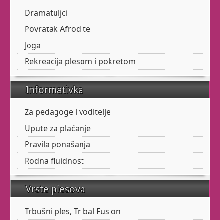
Želimo biti dom radosti svima koji
Dramatuljci
ju žele širiti.
Povratak Afrodite
Sad, pored
baleta
,
Joga
nudimo
trbušni ples,
tribal fusion,
Zen Yogu
,
Rekreacija plesom i pokretom
rekreaciju plesom i
pokretom, ples za djecu,
Informativka
Dramatuljke i otkrivanje
vaše ženstvenosti.
Za pedagoge i voditelje
A imamo i individualne
Upute za plaćanje
satove za sramežljive,
Pravila ponašanja
posebne i zauzete :)
Rodna fluidnost
Vrste plesova
Dođite na ogledni sat
bilo kojeg našega tečaja,
Trbušni ples, Tribal Fusion
dovedite prijatelje,