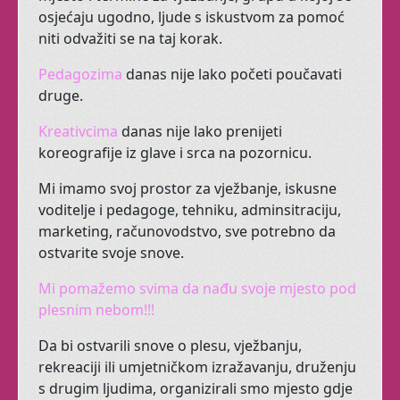
osjećaju
ugodno
,
ljude
s
iskustvom
za
pomoć
niti
odvažiti
se
na
taj
korak
.
Osim dobrog fizičkog
stanaj tijela,
Smatra se da se
Pedagozima
danas
nije
lako
početi
poučavati
jogom liječe ili ublažuju razne vrste
druge
.
bolesti i poremećaja,
Kreativcima
danas
nije
lako
prenijeti
poput
nesanice
i
astme
.
koreografije
iz
glave
i
srca
na
pozornicu
.
Sad
Jogu
imamo u ranim jutarnjim
Mi
imamo
svoj
prostor
za
vježbanje
,
iskusne
terminima
voditelje
i
pedagoge
,
tehniku
,
adminsitraciju
,
Treba li gluma Vašoj
marketing,
računovodstvo
,
sve
potrebno
da
djeci?!
ostvarite
svoje
snove
.
Mi
pomažemo
svima
da
nađu
svoje
mjesto
pod
plesnim
nebom!!!
razvijaju kod
Dramatuljci
Vaših malenih
Da bi ostvarili
snove
o plesu, vježbanju,
rekreaciji
ili
umjetničkom izražavanju, druženju
samopouzdanje, maštovitost,
s drugim ljudima, organizirali smo
mjesto
gdje
koncentraciju, suradnju, empatiju i