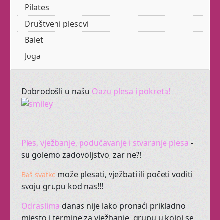
proširite glas.
Pilates
Društveni plesovi
Radujemo vam se !
Balet
Joga
SEZONA 2025. -
2026.
Dobrodošli
u
našu
Oazu
plesa
i
pokreta
!
Balet za odrasle je tu
uvijek za vas.
Ples
,
vježbanje
,
podučavanje
i
stvaranje
plesa
-
Trbušni ples za seniorke.
su
golemo
zadovoljstvo
,
zar
ne?!
Tribal fusion.
može
plesati
,
vježbati
ili
početi
voditi
Baš
svatko
svoju
grupu
kod
nas
!!!
Zen Yoga
Odraslima
danas
nije
lako
pronaći
prikladno
mjesto
i
termine
za
vježbanje
,
grupu
u
kojoj
se