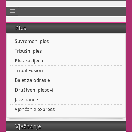
dodate elemente plesova
sjevernoameričkih
indijanaca, pa i malo
Flamenca, dobijete Tribal
Ples
Fusion.
Suvremeni ples
Mističniji, s naglašenom
Trbušni ples
kostimografijom, ne
može vas ostaviti
Ples za djecu
ravnodušnima.
Tribal Fusion
Kad Vam se koža naježi
Balet za odrasle
dok plešete, znači da
Društveni plesovi
zaista nešto dobro radite
Jazz dance
za svoju dušu.
Vjenčanje express
OPIP širi ponudu i
korisnike prostora
Vježbanje