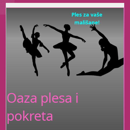
Ples za vaše
mališane!
Udruga Pokret
kroz igru
razvija Vašim mališanima
fleksibilnost,
koordinaciju, preciznost,
ravnotežu i snagu
plesnim elementima.
Oaza plesa i
Tribal Fusion
pokreta
Kad trbušnom plesu