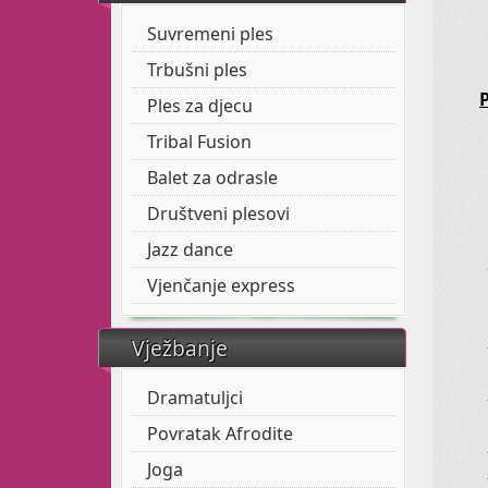
Suvremeni ples
Trbušni ples
P
Ples za djecu
Tribal Fusion
Balet za odrasle
Društveni plesovi
Jazz dance
Vjenčanje express
Vježbanje
Dramatuljci
Povratak Afrodite
Joga