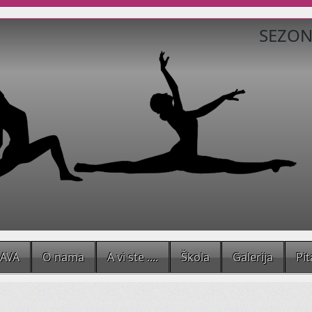
SEZONA
Balet za odrasle je tu uvijek za va
Trbušni ples za seniorke.
Tribal fusion.
Osim dobrog fizičkog stanaj tije
JAVA
O nama
A vi ste ....
Škola
Galerija
Pit
bolesti i poremećaja, poput
nesanice
i
astme
.
Sad
Jogu
imamo u ranim jutarnjim terminima