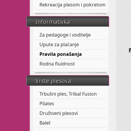
Rekreacija plesom i pokretom
Informativka
Za pedagoge i voditelje
Upute za plaćanje
P
Pravila ponašanja
Rodna fluidnost
Vrste plesova
Trbušni ples, Tribal Fusion
Pilates
Društveni plesovi
Balet