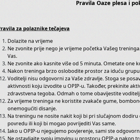
Pravila Oaze plesa i po
Otkrijte
ravila za polaznike tečajeva
Senzualnost i ženstvenost svoj
Dolazite na vrijeme
Čak i muškarcima.
Ne zvonite prije nego je vrijeme početka Vašeg treninga
Vas.
Ne zvonite ako kasnite više od 5 minuta. Ometate one koj
Nakon treninga brzo oslobodite prostor za iduću grupu
Ovi privatni satovi namijenjeni
Voditelji nisu odgovorni za Vaše zdravlje. Stoga se posav
tijelu i biću.
aktivnosti koju izvodite u OPIP-u. Također, prekinite aktiv
Koje se žele osjetiti živima!
zdravstvena tegoba. Odmah o tome obavijestite voditelj
Za vrijeme treninga ne koristite zvakače gume, bombone 
onemogućiti disanje.
Na treningu ne nosite nakit koji bi pri slučajnom dodir
Učinite nešto za sebe! Posvetite 
povredu ili koji bi mogao povrijediti Vas same.
Iako u OPIP-u njegujemo povjerenje, sami ste odgovorni 
Ne ostavljajte svoju imovinu u prostoru OPIP-a nakon t