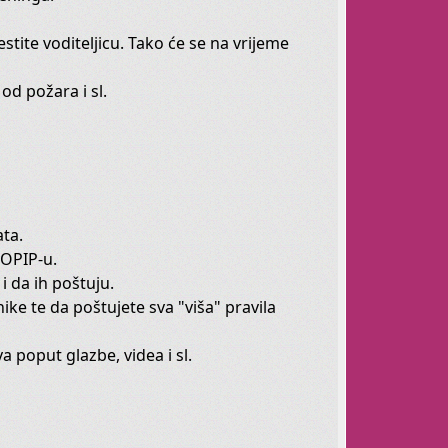
a vaše mališane!
jestite voditeljicu. Tako će se na vrijeme
 Vašim mališanima fleksibilnost,
od požara i sl.
težu i snagu plesnim elementima.
rbušni ples
ata.
 OPIP-u.
 svatko ga treba.
i da ih poštuju.
ke te da poštujete sva "viša" pravila
 Učinite svoj torzo fleksibilnim.
lazbu.
 poput glazbe, videa i sl.
pu.