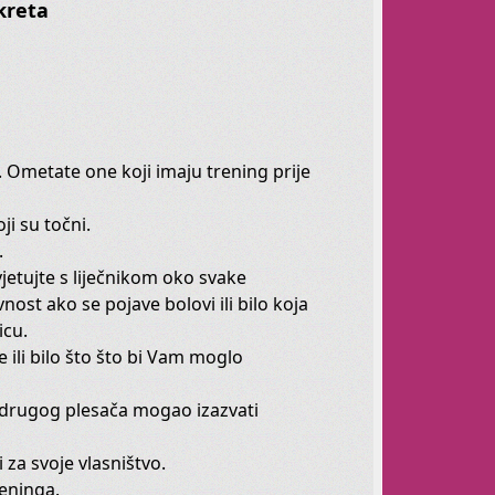
kreta
 svoju ženstvenost
stvene su svakom judskom biću.
. Ometate one koji imaju trening prije
i su točni.
.
 su ženama koje se osjećaju ne-dobro u svom
jetujte s liječnikom oko svake
nost ako se pojave bolovi ili bilo koja
icu.
ili bilo što što bi Vam moglo
u drugog plesača mogao izazvati
jedan sat sebi, s
Afroditom
za svoje vlasništvo.
reninga.