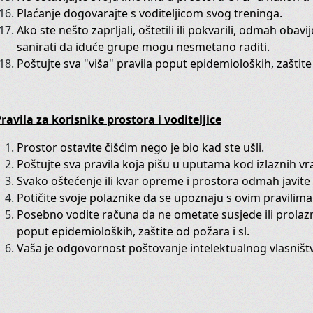
Ples z
Plaćanje dogovarajte s voditeljicom svog treninga.
Ako ste nešto zaprljali, oštetili ili pokvarili, odmah obavi
sanirati da iduće grupe mogu nesmetano raditi.
Udruga Pokret
kroz igru razvija
Poštujte sva "viša" pravila poput epidemioloških, zaštite 
koordinaciju, preciznost, ravno
ravila za korisnike prostora i voditeljice
T
Prostor ostavite čišćim nego je bio kad ste ušli.
Poštujte sva pravila koja pišu u uputama kod izlaznih vr
Svako oštećenje ili kvar opreme i prostora odmah javite
Trbušni ples je baš za svakoga, i
Potičite svoje polaznike da se upoznaju s ovim pravilima 
Posebno vodite računa da ne ometate susjede ili prolazni
Razibajte svoje zglobove i mišiće.
poput epidemioloških, zaštite od požara i sl.
Masirajte svoju utrobu uz finu g
Vaša je odgovornost poštovanje intelektualnog vlasništva
Imamo početnu i naprednu gru