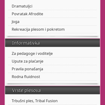
Tribal fusion.
Dramatuljci
Povratak Afrodite
Trbušni ples
Joga
Rekreacija plesom i pokretom
Trbušni ples je baš za
Informativka
svakoga, i svatko ga
treba.
Za pedagoge i voditelje
Razibajte svoje zglobove
Upute za plaćanje
i mišiće. Učinite svoj
Pravila ponašanja
torzo fleksibilnim.
Rodna fluidnost
Masirajte svoju utrobu
uz finu glazbu.
Vrste plesova
Trbušni ples, Tribal Fusion