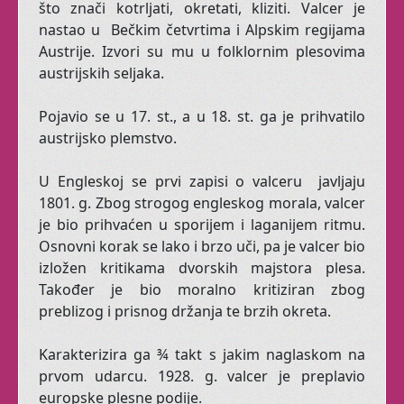
što znači kotrljati, okretati, kliziti. Valcer je
nastao u Bečkim četvrtima i Alpskim regijama
Austrije. Izvori su mu u folklornim plesovima
Senzualnost i
austrijskih seljaka.
ženstvenost svojstvene
su svakom judskom biću.
Pojavio se u 17. st., a u 18. st. ga je prihvatilo
austrijsko plemstvo.
Čak i muškarcima.
U Engleskoj se prvi zapisi o valceru javljaju
1801. g. Zbog strogog engleskog morala, valcer
Ovi privatni satovi
je bio prihvaćen u sporijem i laganijem ritmu.
namijenjeni su ženama
Osnovni korak se lako i brzo uči, pa je valcer bio
koje se osjećaju ne-
izložen kritikama dvorskih majstora plesa.
dobro u svom tijelu i
Također je bio moralno kritiziran zbog
biću.
preblizog i prisnog držanja te brzih okreta.
Koje se žele osjetiti
Karakterizira ga ¾ takt s jakim naglaskom na
živima!
prvom udarcu. 1928. g. valcer je preplavio
europske plesne podije.