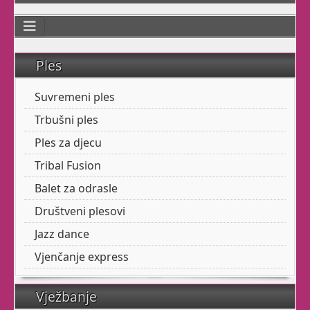
Dođite na ogledni sat
bilo kojeg našega tečaja,
Ples
dovedite prijatelje,
proširite glas.
Suvremeni ples
Radujemo vam se !
Trbušni ples
Ples za djecu
Tribal Fusion
SEZONA 2025. -
Balet za odrasle
2026.
Društveni plesovi
Jazz dance
Balet za odrasle je tu
Vjenčanje express
uvijek za vas.
Trbušni ples za seniorke.
Vježbanje