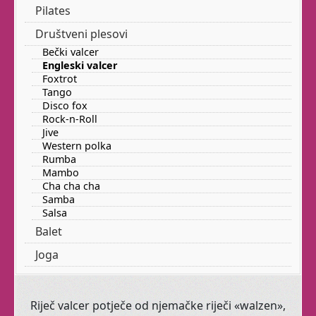
Imamo početnu i
Pilates
naprednu grupu.
Društveni plesovi
Bečki valcer
Engleski valcer
Treba li gluma Vašoj
Foxtrot
Tango
djeci?!
Disco fox
Rock-n-Roll
Jive
Western polka
razvijaju kod
Dramatuljci
Rumba
Vaših malenih
Mambo
Cha cha cha
samopouzdanje, maštovitost,
Samba
koncentraciju, suradnju, empatiju i
Salsa
komunikativnost.
Balet
Upravo ono što im treba za sretan
Joga
život!
Otkrijte svoju
Riječ valcer potječe od njemačke riječi «walzen»,
ženstvenost