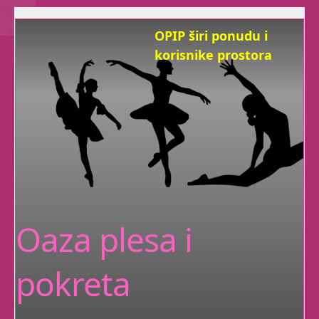
OPIP širi ponudu i
korisnike prostora
Želimo biti dom radosti svima koji
ju žele širiti.
Sad, pored
baleta
,
nudimo
trbušni ples,
tribal fusion,
Zen Yogu
,
rekreaciju plesom i
pokretom, ples za djecu,
Dramatuljke i otkrivanje
Oaza plesa i
vaše ženstvenosti.
pokreta
A imamo i individualne
satove za sramežljive,
posebne i zauzete :)