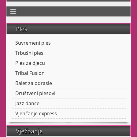
treba.
Razibajte svoje zglobove
i mišiće. Učinite svoj
Ples
torzo fleksibilnim.
Suvremeni ples
Masirajte svoju utrobu
uz finu glazbu.
Trbušni ples
Ples za djecu
Tribal Fusion
Imamo početnu i
naprednu grupu.
Balet za odrasle
Društveni plesovi
Jazz dance
Ples za vaše
Vjenčanje express
mališane!
Vježbanje