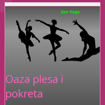
Zen Yoga
Osim dobrog fizičkog
stanaj tijela,
Smatra se da se
jogom liječe ili ublažuju razne vrste
bolesti i poremećaja,
poput
nesanice
i
astme
.
Sad
Jogu
imamo u ranim jutarnjim
terminima
Oaza plesa i
Trbušni ples
pokreta
Trbušni ples je baš za
svakoga, i svatko ga