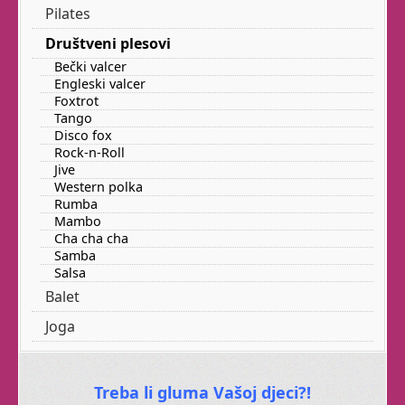
Mističniji, s naglašenom
Pilates
kostimografijom, ne
Društveni plesovi
može vas ostaviti
Bečki valcer
ravnodušnima.
Engleski valcer
Foxtrot
Kad Vam se koža naježi
Tango
dok plešete, znači da
Disco fox
zaista nešto dobro radite
Rock-n-Roll
Jive
za svoju dušu.
Western polka
Rumba
Niste sigurni jeste li Vi
Mambo
za ples?
Cha cha cha
Samba
Salsa
Balet
Smijete
li vi uopće
Joga
plesati?
Možete
li?
Treba li gluma Vašoj djeci?!
Što ćemo
MI
reći na vašu