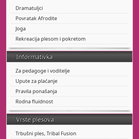
Udruga Pokret
kroz igru
Dramatuljci
razvija Vašim mališanima
Povratak Afrodite
fleksibilnost,
koordinaciju, preciznost,
Joga
ravnotežu i snagu
Rekreacija plesom i pokretom
plesnim elementima.
Informativka
Tribal Fusion
Za pedagoge i voditelje
Upute za plaćanje
Pravila ponašanja
Kad trbušnom plesu
dodate elemente plesova
Rodna fluidnost
sjevernoameričkih
indijanaca, pa i malo
Vrste plesova
Flamenca, dobijete Tribal
Fusion.
Trbušni ples, Tribal Fusion