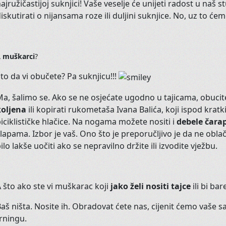
ajružičastijoj suknjici! Vaše veselje će unijeti radost u na
Niste sigur
iskutirati o nijansama roze ili duljini suknjice. No, uz to ćemo
Smijete
li vi uopće plesati?
A
muškarci
?
Možete
li?
to da vi obučete? Pa suknjicu!!!
Što ćemo
MI
reći na vašu želju?
a, šalimo se. Ako se ne osjećate ugodno u tajicama, obuci
koljena
ili kopirati rukometaša Ivana Balića, koji ispod kratk
Kako će
drugi
reagirati?
iciklističke hlačice. Na nogama možete nositi i
debele čara
lapama. Izbor je vaš. Ono što je preporučljivo je da ne oblač
ilo lakše uočiti ako se nepravilno držite ili izvodite vježbu.
Pr
 što ako ste vi muškarac koji
jako želi nositi tajce
ili bi ba
Otkrijte
aš ništa. Nosite ih. Obradovat ćete nas, cijenit ćemo vaš
rningu.