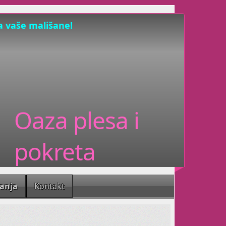
a vaše mališane!
 Vašim mališanima fleksibilnost,
težu i snagu plesnim elementima.
Oaza plesa i
udu i korisnike prostora
pokreta
 radosti svima koji ju žele širiti.
ni ples, tribal fusion,
Zen Yogu
, rekreaciju
, Dramatuljke i otkrivanje vaše
tanja
Kontakt
 sramežljive, posebne i zauzete :)