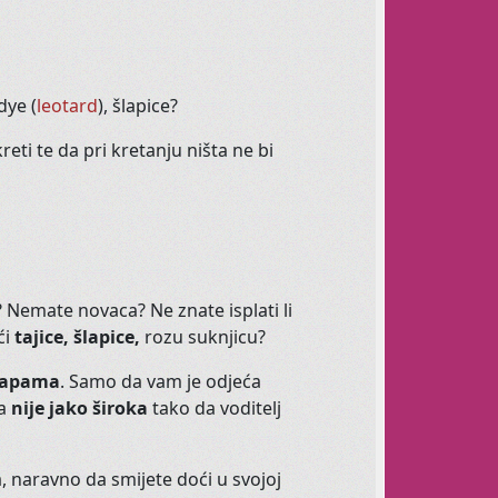
našega tečaja, dovedite prijatelje, proširite
dye (
leotard
), šlapice?
kreti te da pri kretanju ništa ne bi
ribal Fusion
? Nemate novaca? Ne znate isplati li
ente plesova sjevernoameričkih indijanaca,
ći
tajice, šlapice,
rozu suknjicu?
al Fusion.
arapama
. Samo da vam je odjeća
grafijom, ne može vas ostaviti
a
nije jako široka
tako da voditelj
te, znači da zaista nešto dobro radite za
a, naravno da smijete doći u svojoj