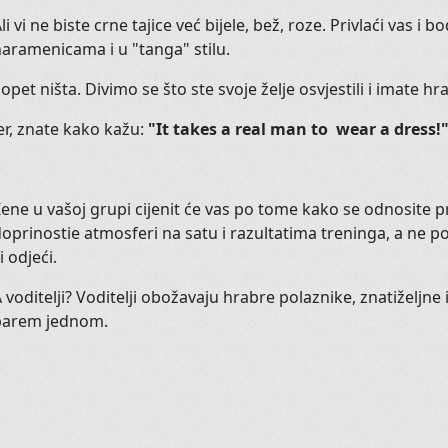
Senzualnost i ženstvenost svoj
li vi ne biste crne tajice već bijele, bež, roze. Privlaći vas 
aramenicama i u "tanga" stilu.
Čak i muškarcima.
 opet ništa. Divimo se što ste svoje želje osvjestili i imate h
er, znate kako kažu:
"It takes a real man to wear a dress!
Ovi privatni satovi namijenjeni
tijelu i biću.
Koje se žele osjetiti živima!
ene u vašoj grupi cijenit će vas po tome kako se odnosite 
oprinostie atmosferi na satu i razultatima treninga, a ne po 
li odjeći.
Učinite nešto za sebe! Posvetite 
 voditelji? Voditelji obožavaju hrabre polaznike, znatiželjne
barem jednom.
B
a
Da, za Vas! Baš Vas!