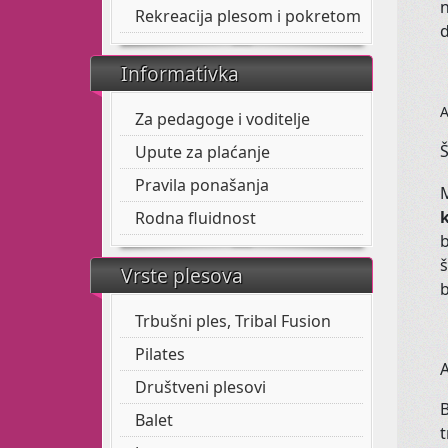
n
Rekreacija plesom i pokretom
d
Informativka
Za pedagoge i voditelje
Š
Upute za plaćanje
Pravila ponašanja
M
Rodna fluidnost
b
š
Vrste plesova
b
Trbušni ples, Tribal Fusion
Pilates
A
Društveni plesovi
B
Balet
t