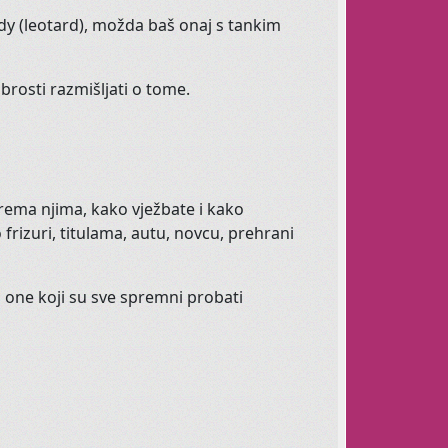
stvene su svakom judskom biću.
i body (leotard), možda baš onaj s tankim
rabrosti razmišljati o tome.
"
 su ženama koje se osjećaju ne-dobro u svom
prema njima, kako vježbate i kako
frizuri, titulama, autu, novcu, prehrani
jedan sat sebi, s
Afroditom
 i one koji su sve spremni probati
let
za odrasle