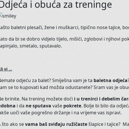
Odjeća i obuća za treninge
Dođite na ogledni sat bilo kojeg 
glas.
ašto baletni plesači, žene i muškarci, tipično nose tajice, bo
Radujemo vam se !
ato da bi se dobro vidjelo tijelo, mišići, zglobovi i njihovi po
apinjalo, smetalo, sputavalo.
T
li vi ...
emate odjeću za balet? Smiješna vam je ta
baletna odjeća
Kad trbušnom plesu dodate elem
vam se to kupovati kad možda odustanete? Sram vas je obu
pa i malo Flamenca, dobijete Trib
e brinite. Na trening možete doći
i u trenirci i debelim č
Mističniji, s naglašenom kostimo
udobna
i da
ne sputava
vaše
pokrete
. Bolje bi bilo da odjeć
ravnodušnima.
akše uoči vaše pogrešno držanje i na vrijeme vas ispravi.
Kad Vam se koža naježi dok pleše
 što ako se
vama baš sviđaju ružičaste
šlapice i tajice? M
svoju dušu.