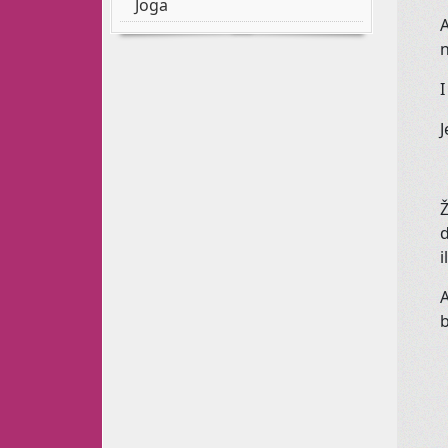
Joga
A
n
I
J
Ž
d
i
A