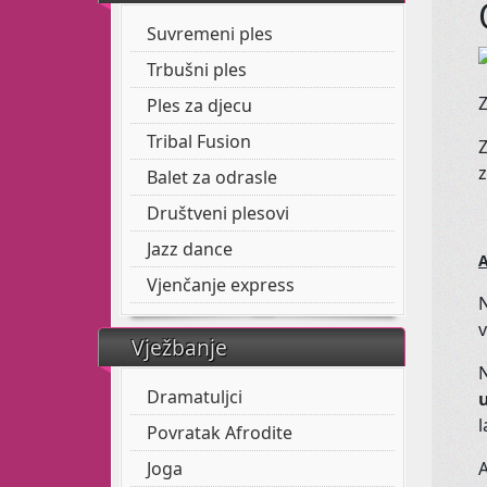
Suvremeni ples
Trbušni ples
Z
Ples za djecu
Tribal Fusion
Z
z
Balet za odrasle
Društveni plesovi
Jazz dance
A
Vjenčanje express
N
Vježbanje
N
Dramatuljci
l
Povratak Afrodite
Joga
A