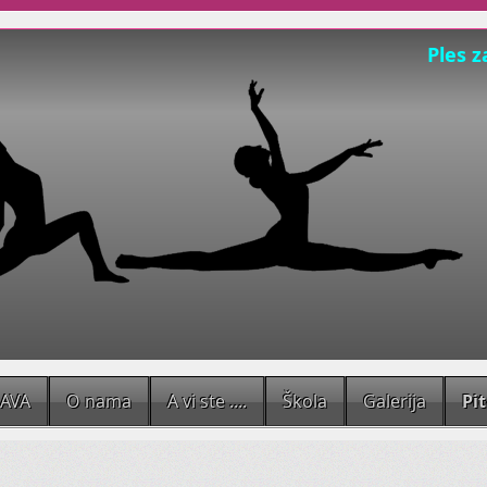
Ples z
Udruga Pokret
kroz igru razvija
koordinaciju, preciznost, ravno
OPIP širi pon
Želimo biti dom
Sad, pored
baleta
,
nudimo
trbuš
plesom i pokretom, ples za djecu
JAVA
O nama
A vi ste ....
Škola
Galerija
Pi
ženstvenosti.
A imamo i individualne satove za