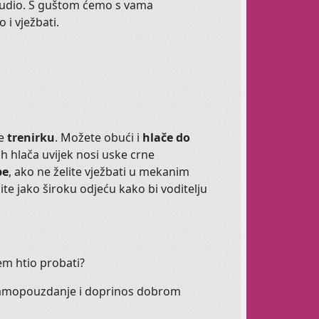
š studio. S guštom ćemo s vama
ni jeste li Vi za ples?
 i vježbati.
te
trenirku
. Možete obući i
hlače do
ih hlača uvijek nosi uske crne
pe
, ako ne želite vježbati u mekanim
ite jako široku odjeću kako bi voditelju
ovjerite ovdje
rem htio probati?
 svoju ženstvenost
e samopouzdanje i doprinos dobrom