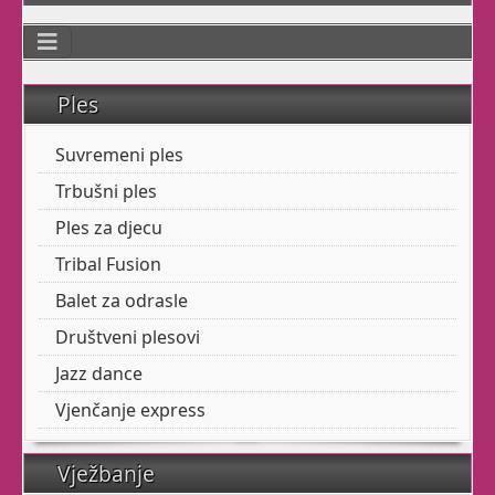
stanaj tijela,
Smatra se da se
jogom liječe ili ublažuju razne vrste
bolesti i poremećaja,
Ples
poput
nesanice
i
astme
.
Sad
Jogu
imamo u ranim jutarnjim
Suvremeni ples
terminima
Trbušni ples
Ples za vaše
Ples za djecu
mališane!
Tribal Fusion
Balet za odrasle
Udruga Pokret
kroz igru
Društveni plesovi
razvija Vašim mališanima
Jazz dance
fleksibilnost,
Vjenčanje express
koordinaciju, preciznost,
ravnotežu i snagu
plesnim elementima.
Vježbanje