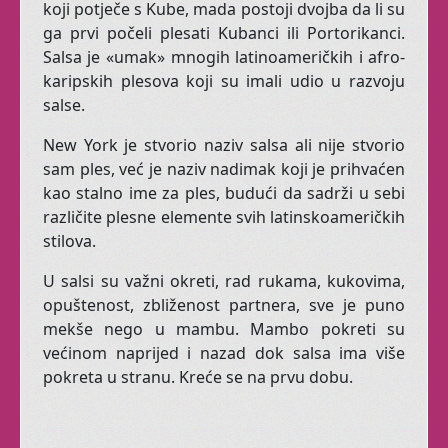
koji potječe s Kube, mada postoji dvojba da li su
Senzualnost i
ga prvi počeli plesati Kubanci ili Portorikanci.
ženstvenost svojstvene
Salsa je «umak» mnogih latinoameričkih i afro-
su svakom judskom biću.
karipskih plesova koji su imali udio u razvoju
Čak i muškarcima.
salse.
New York je stvorio naziv salsa ali nije stvorio
sam ples, već je naziv nadimak koji je prihvaćen
Ovi privatni satovi
kao stalno ime za ples, budući da sadrži u sebi
namijenjeni su ženama
različite plesne elemente svih latinskoameričkih
koje se osjećaju ne-
stilova.
dobro u svom tijelu i
biću.
U salsi su važni okreti, rad rukama, kukovima,
opuštenost, zbliženost partnera, sve je puno
Koje se žele osjetiti
mekše nego u mambu. Mambo pokreti su
živima!
većinom naprijed i nazad dok salsa ima više
pokreta u stranu. Kreće se na prvu dobu.
Učinite nešto za sebe!
Posvetite jedan sat sebi,