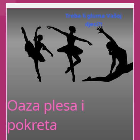
Treba li gluma Vašoj
djeci?!
razvijaju kod
Dramatuljci
Vaših malenih
samopouzdanje, maštovitost,
koncentraciju, suradnju, empatiju i
komunikativnost.
Upravo ono što im treba za sretan
Oaza plesa i
život!
Zen Yoga
pokreta
Osim dobrog fizičkog