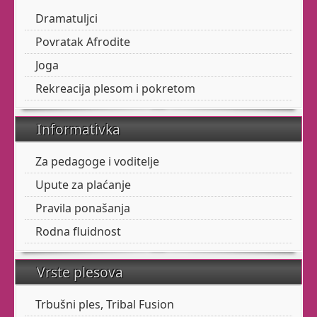
Dramatuljci
B
alet
za odrasle
Povratak Afrodite
Joga
Da, za Vas! Baš Vas!
Rekreacija plesom i pokretom
Stari ste? Zahrđali?
Bolesni? Trapavi? Imate
Informativka
dvije lijeve? Muško ste?
Debeli, mršavi, visoki,
Za pedagoge i voditelje
niski, u prolazu, stranac
...
Upute za plaćanje
Pravila ponašanja
Da, baš za Vas s užitkom
vodimo baletni class.
Rodna fluidnost
Vrste plesova
Dođite
:
srijedom
17:30-
19:00
sati
Trbušni ples, Tribal Fusion