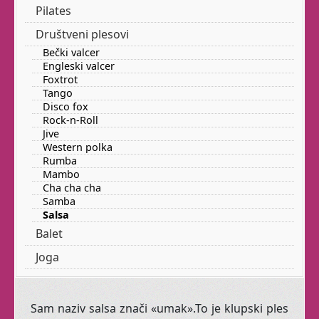
Pilates
Društveni plesovi
Ako
vam
ovi
termini
Bečki valcer
nikako
ne
odgovaraju
,
Engleski valcer
javite
nam
mailom
Foxtrot
termine
koji
bi
vam
Tango
Disco fox
odgovarali
.
Ako
se
Rock-n-Roll
sakupi
dovoljno
Jive
polaznika
,
otvorit
ćemo
i
Western polka
Rumba
taj
termin
.
Mambo
Cha cha cha
Samba
Salsa
Balet
Otkrijte svoju
Joga
ženstvenost
Sam naziv salsa znači «umak».To je klupski ples