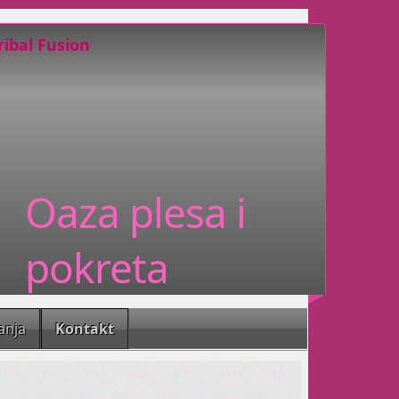
ribal Fusion
ente plesova sjevernoameričkih indijanaca,
al Fusion.
grafijom, ne može vas ostaviti
Oaza plesa i
te, znači da zaista nešto dobro radite za
pokreta
 gluma Vašoj djeci?!
anja
Kontakt
malenih
samopouzdanje, maštovitost, koncentraciju,