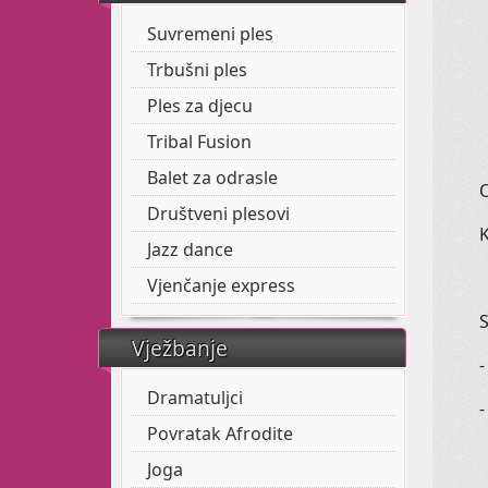
Suvremeni ples
Trbušni ples
Ples za djecu
Tribal Fusion
Balet za odrasle
Društveni plesovi
Jazz dance
Vjenčanje express
S
Vježbanje
Dramatuljci
Povratak Afrodite
Joga