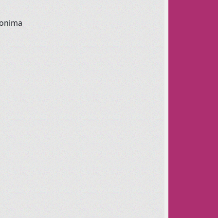
ronima
ovjerite ovdje
rbušni ples
 svatko ga treba.
 Učinite svoj torzo fleksibilnim.
lazbu.
pu.