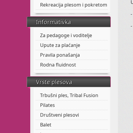
Rekreacija plesom i pokretom
-
Informativka
Za pedagoge i voditelje
Upute za plaćanje
Pravila ponašanja
Rodna fluidnost
Vrste plesova
Trbušni ples, Tribal Fusion
Pilates
Društveni plesovi
Balet