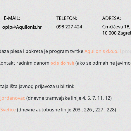
Upravo ono što im treba za sretan život!
Osim dobrog fizičkog stanaj tije
Oaza
plesa
i
pokreta
je program
tvrtke
Aquilonis
d.o.o.
i
pro
bolesti i poremećaja, poput
nesanice
i
astme
.
Kontakt
radnim
danom
(
ako
se
odmah
ne
javimo
Sad
Jogu
imamo u ranim jutarnjim terminima
od
9 do
18h
Niste sigur
tajališta
javnog
prijavoza
u
blizini
:
Smijete
li vi uopće plesati?
-
Jordanovac
(
dnevne
tramvajske
linije
4, 5, 7, 11, 12)
Možete
li?
-
Svetice
(
dnevne
autobusne
linije
203 , 226 , 227 , 228)
Što ćemo
MI
reći na vašu želju?