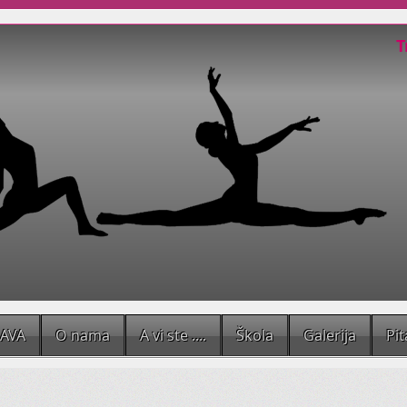
T
Kad trbušnom plesu dodate elem
pa i malo Flamenca, dobijete Trib
Mističniji, s naglašenom kostimo
ravnodušnima.
Kad Vam se koža naježi dok pleše
svoju dušu.
Treba li
JAVA
O nama
A vi ste ....
Škola
Galerija
Pit
razvijaju kod Vaših 
Dramatuljci
suradnju, empatiju i komunikativnost.