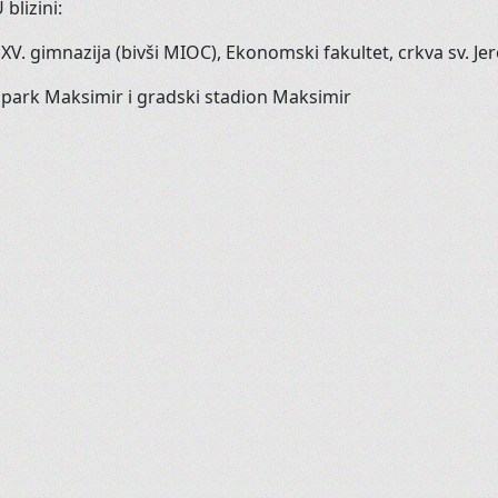
Kako će
drugi
reagirati?
U
blizini
:
 XV.
gimnazija
(
bivši
MIOC
),
Ekonomski
fakultet
,
crkva
sv
.
Je
Pr
-
park
Maksimir
i
gradski
stadion
Maksimir
T
Trbušni ples je baš za svakoga, i
Razibajte svoje zglobove i mišiće.
Masirajte svoju utrobu uz finu g
Imamo početnu i naprednu gru