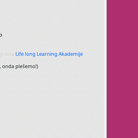
Zen Yoga
la,
Smatra se da se jogom liječe ili ublažuju razne vrste
grama
Life long Learning Akademije
,
onda
plešemo
!)
ni jeste li Vi za ples?