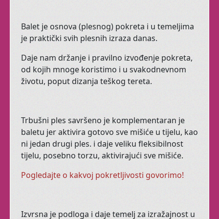
Tribal fusion.
Balet je osnova (plesnog) pokreta i u temeljima
je praktički svih plesnih izraza danas.
Niste sigurni jeste li Vi
Daje nam držanje i pravilno izvođenje pokreta,
za ples?
od kojih mnoge koristimo i u svakodnevnom
životu, poput dizanja teškog tereta.
Smijete
li vi uopće
plesati?
Trbušni ples savršeno je komplementaran je
baletu jer aktivira gotovo sve mišiće u tijelu, kao
Možete
li?
ni jedan drugi ples. i daje veliku fleksibilnost
tijelu, posebno torzu, aktivirajući sve mišiće.
Što ćemo
MI
reći na vašu
želju?
Pogledajte o kakvoj pokretljivosti govorimo!
Kako će
drugi
reagirati?
Izvrsna je podloga i daje temelj za izražajnost u