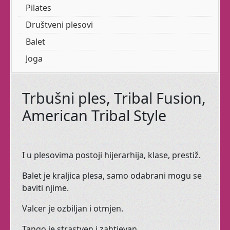
Pilates
Sad
Jogu
imamo u ranim jutarnjim
Društveni plesovi
terminima
Balet
Treba li gluma Vašoj
Joga
djeci?!
Trbušni ples, Tribal Fusion,
razvijaju kod
Dramatuljci
American Tribal Style
Vaših malenih
samopouzdanje, maštovitost,
koncentraciju, suradnju, empatiju i
I u plesovima postoji hijerarhija, klase, prestiž.
komunikativnost.
Balet je kraljica plesa, samo odabrani mogu se
Upravo ono što im treba za sretan
baviti njime.
život!
Valcer je ozbiljan i otmjen.
Ples za vaše
mališane!
Tango je strastven i zahtjevan.