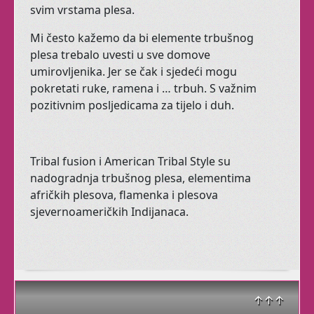
svim vrstama plesa.
Provjerite ovdje
Mi često kažemo da bi elemente trbušnog
plesa trebalo uvesti u sve domove
Tribal Fusion
umirovljenika. Jer se čak i sjedeći mogu
pokretati ruke, ramena i … trbuh. S važnim
pozitivnim posljedicama za tijelo i duh.
Kad trbušnom plesu
dodate elemente plesova
Tribal fusion i American Tribal Style su
sjevernoameričkih
nadogradnja trbušnog plesa, elementima
indijanaca, pa i malo
afričkih plesova, flamenka i plesova
Flamenca, dobijete Tribal
sjevernoameričkih Indijanaca.
Fusion.
Mističniji, s naglašenom
kostimografijom, ne
može vas ostaviti
ravnodušnima.
↑↑↑