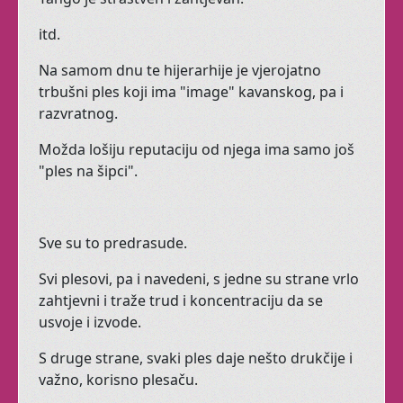
itd.
Udruga Pokret
kroz igru
Na samom dnu te hijerarhije je vjerojatno
razvija Vašim mališanima
trbušni ples koji ima "image" kavanskog, pa i
fleksibilnost,
razvratnog.
koordinaciju, preciznost,
Možda lošiju reputaciju od njega ima samo još
ravnotežu i snagu
"ples na šipci".
plesnim elementima.
Sve su to predrasude.
SEZONA 2025. -
2026.
Svi plesovi, pa i navedeni, s jedne su strane vrlo
zahtjevni i traže trud i koncentraciju da se
usvoje i izvode.
Balet za odrasle je tu
uvijek za vas.
S druge strane, svaki ples daje nešto drukčije i
važno, korisno plesaču.
Trbušni ples za seniorke.