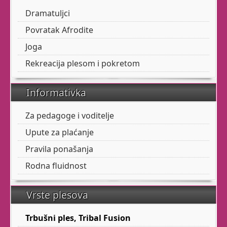
Dramatuljci
Koje se žele osjetiti
živima!
Povratak Afrodite
Joga
Rekreacija plesom i pokretom
Učinite nešto za sebe!
Posvetite jedan sat sebi,
Informativka
s
Afroditom
Za pedagoge i voditelje
Upute za plaćanje
Zen Yoga
Pravila ponašanja
Rodna fluidnost
Osim dobrog fizičkog
stanaj tijela,
Smatra se da se
Vrste plesova
jogom liječe ili ublažuju razne vrste
bolesti i poremećaja,
Trbušni ples, Tribal Fusion
poput
nesanice
i
astme
.