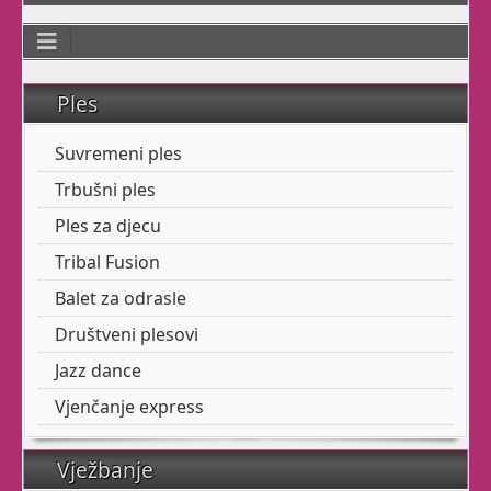
Otkrijte svoju
Ples
ženstvenost
Suvremeni ples
Trbušni ples
Senzualnost i
ženstvenost svojstvene
Ples za djecu
su svakom judskom biću.
Tribal Fusion
Čak i muškarcima.
Balet za odrasle
Društveni plesovi
Jazz dance
Ovi privatni satovi
namijenjeni su ženama
Vjenčanje express
koje se osjećaju ne-
dobro u svom tijelu i
Vježbanje
biću.