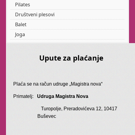
Pilates
Društveni plesovi
Trbušni ples
Balet
Joga
Trbušni ples je baš za
svakoga, i svatko ga
Upute za plaćanje
treba.
Razibajte svoje zglobove
i mišiće. Učinite svoj
Plaća se na račun udruge „Magistra nova“
torzo fleksibilnim.
Primatelj:
Udruga Magistra Nova
Masirajte svoju utrobu
uz finu glazbu.
Turopolje, Preradovićeva 12, 10417
Buševec
Imamo početnu i