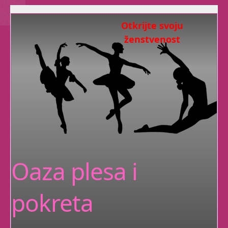
Otkrijte svoju
ženstvenost
Senzualnost i
ženstvenost svojstvene
su svakom judskom biću.
Čak i muškarcima.
Oaza plesa i
Ovi privatni satovi
namijenjeni su ženama
koje se osjećaju ne-
pokreta
dobro u svom tijelu i
biću.