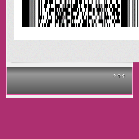
posebne i zauzete :)
Dođite na ogledni sat
bilo kojeg našega tečaja,
dovedite prijatelje,
proširite glas.
Radujemo vam se !
↑↑↑
Tribal Fusion
Kad trbušnom plesu
dodate elemente plesova
sjevernoameričkih