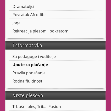
Što ćemo
MI
reći na vašu
Dramatuljci
želju?
Povratak Afrodite
Kako će
drugi
reagirati?
Joga
Rekreacija plesom i pokretom
Provjerite ovdje
Informativka
Za pedagoge i voditelje
SEZONA 2025. -
2026.
Upute za plaćanje
Pravila ponašanja
Rodna fluidnost
Balet za odrasle je tu
uvijek za vas.
Vrste plesova
Trbušni ples za seniorke.
Trbušni ples, Tribal Fusion
Tribal fusion.