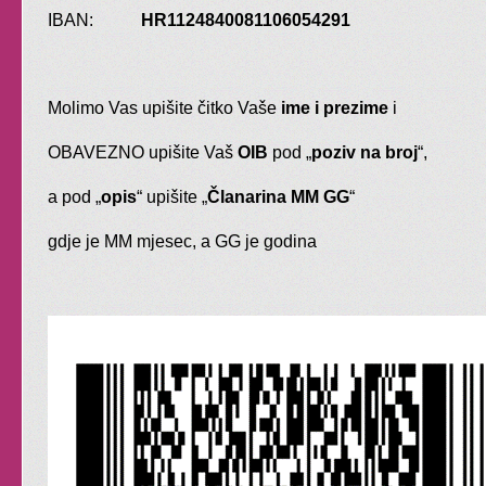
naprednu grupu.
IBAN:
HR1124840081106054291
OPIP širi ponudu i
Molimo Vas upišite čitko Vaše
ime i prezime
i
korisnike prostora
OBAVEZNO upišite Vaš
OIB
pod „
poziv na broj
“,
Želimo biti dom radosti svima koji
a pod „
opis
“ upišite „
Članarina MM GG
“
ju žele širiti.
gdje je MM mjesec, a GG je godina
Sad, pored
baleta
,
nudimo
trbušni ples,
tribal fusion,
Zen Yogu
,
rekreaciju plesom i
pokretom, ples za djecu,
Dramatuljke i otkrivanje
vaše ženstvenosti.
A imamo i individualne
satove za sramežljive,