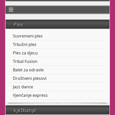
Koje se žele osjetiti
živima!
Ples
Učinite nešto za sebe!
Suvremeni ples
Posvetite jedan sat sebi,
s
Afroditom
Trbušni ples
Ples za djecu
Tribal Fusion
Niste sigurni jeste li Vi
Balet za odrasle
za ples?
Društveni plesovi
Jazz dance
Smijete
li vi uopće
Vjenčanje express
plesati?
Možete
li?
Vježbanje