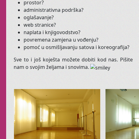
prostor?
administrativna podrška?
oglašavanje?
Smijete
li vi uopće
web stranice?
plesati?
naplata i knjigovodstvo?
povremena zamjena u vođenju?
Možete
li?
pomoć u osmišljavanju satova i koreografija?
Što ćemo
MI
reći na vašu
Sve to i još koješta možete dobiti kod nas. Pišite
želju?
nam o svojim željama i snovima.
Kako će
drugi
reagirati?
Provjerite ovdje
Otkrijte svoju
ženstvenost