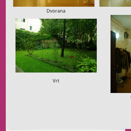
Dvorana
Senzualnost i
ženstvenost svojstvene
su svakom judskom biću.
Čak i muškarcima.
Ovi privatni satovi
namijenjeni su ženama
Vrt
koje se osjećaju ne-
dobro u svom tijelu i
biću.
Koje se žele osjetiti
živima!