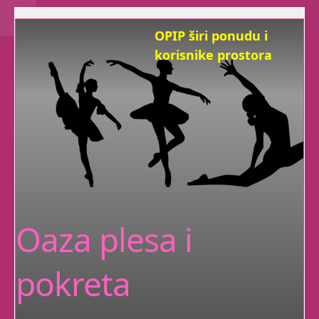
OPIP širi ponudu i
korisnike prostora
Želimo biti dom radosti svima koji
ju žele širiti.
Sad, pored
baleta
,
nudimo
trbušni ples,
tribal fusion,
Zen Yogu
,
rekreaciju plesom i
pokretom, ples za djecu,
Dramatuljke i otkrivanje
Oaza plesa i
vaše ženstvenosti.
pokreta
A imamo i individualne
satove za sramežljive,
posebne i zauzete :)