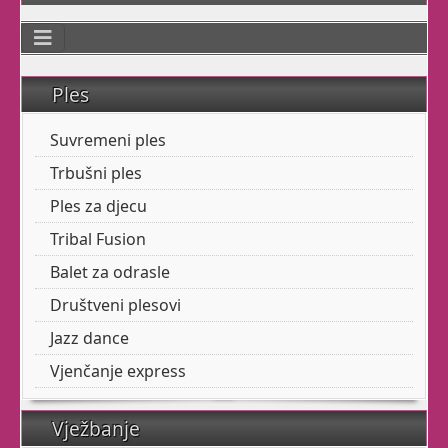
Dođite na ogledni sat
bilo kojeg našega tečaja,
Ples
dovedite prijatelje,
proširite glas.
Suvremeni ples
Radujemo vam se !
Trbušni ples
Ples za djecu
Tribal Fusion
Tribal Fusion
Balet za odrasle
Društveni plesovi
Kad trbušnom plesu
Jazz dance
dodate elemente plesova
Vjenčanje express
sjevernoameričkih
indijanaca, pa i malo
Vježbanje
Flamenca, dobijete Tribal