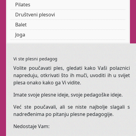
Pilates
Tribal fusion.
Društveni plesovi
Balet
Treba li gluma Vašoj
Joga
djeci?!
Vi ste plesni pedagog
razvijaju kod
Dramatuljci
Volite poučavati ples, gledati kako Vaši polaznici
Vaših malenih
napreduju, otkrivati što ih muči, uvoditi ih u svijet
samopouzdanje, maštovitost,
plesa onako kako ga Vi vidite.
koncentraciju, suradnju, empatiju i
Imate svoje plesne ideje, svoje pedagoške ideje.
komunikativnost.
Već ste poučavali, ali se niste najbolje slagali s
Upravo ono što im treba za sretan
nadređenima po pitanju plesne pedagogije.
život!
Nedostaje Vam:
Niste sigurni jeste li Vi
za ples?