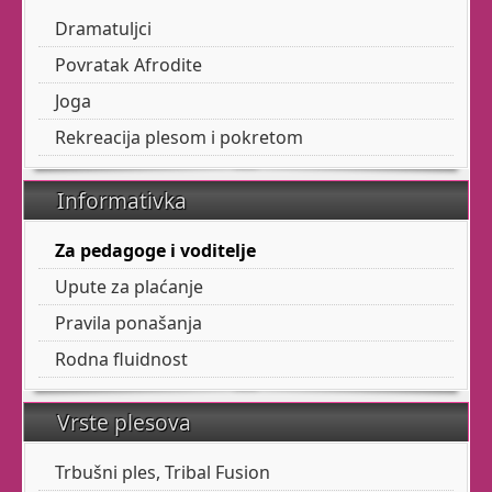
Fusion.
Dramatuljci
Mističniji, s naglašenom
Povratak Afrodite
kostimografijom, ne
Joga
može vas ostaviti
ravnodušnima.
Rekreacija plesom i pokretom
Kad Vam se koža naježi
Informativka
dok plešete, znači da
zaista nešto dobro radite
Za pedagoge i voditelje
za svoju dušu.
Upute za plaćanje
SEZONA 2025. -
2026.
Pravila ponašanja
Rodna fluidnost
Balet za odrasle je tu
Vrste plesova
uvijek za vas.
Trbušni ples, Tribal Fusion
Trbušni ples za seniorke.