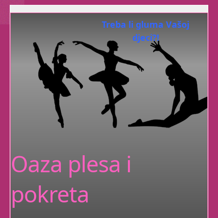
Treba li gluma Vašoj
djeci?!
razvijaju kod
Dramatuljci
Vaših malenih
samopouzdanje, maštovitost,
koncentraciju, suradnju, empatiju i
komunikativnost.
Upravo ono što im treba za sretan
Oaza plesa i
život!
Ples za vaše
pokreta
mališane!