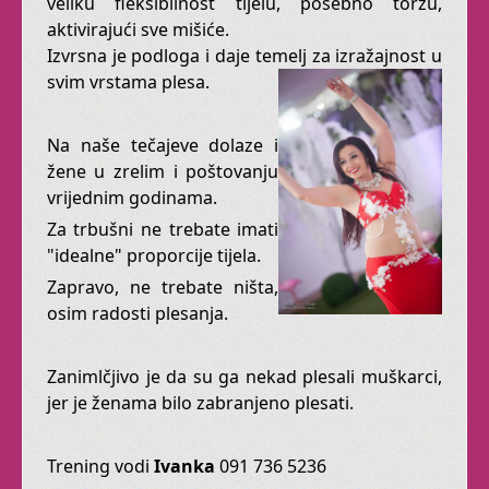
veliku fleksibilnost tijelu, posebno torzu,
Fusion.
aktivirajući sve mišiće.
Mističniji, s naglašenom
Izvrsna je podloga i daje temelj za izražajnost u
kostimografijom, ne
svim vrstama plesa.
može vas ostaviti
ravnodušnima.
Na naše tečajeve dolaze i
žene u zrelim i poštovanju
Kad Vam se koža naježi
vrijednim godinama.
dok plešete, znači da
zaista nešto dobro radite
Za trbušni ne trebate imati
za svoju dušu.
"idealne" proporcije tijela.
Zapravo, ne trebate ništa,
B
alet
za odrasle
osim radosti plesanja.
Da, za Vas! Baš Vas!
Zanimlčjivo je da su ga nekad plesali muškarci,
Stari ste? Zahrđali?
jer je ženama bilo zabranjeno plesati.
Bolesni? Trapavi? Imate
dvije lijeve? Muško ste?
Trening vodi
Ivanka
091 736 5236
Debeli, mršavi, visoki,