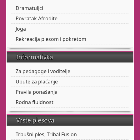
terminima
Dramatuljci
Otkrijte svoju
Povratak Afrodite
ženstvenost
Joga
Rekreacija plesom i pokretom
Senzualnost i
Informativka
ženstvenost svojstvene
su svakom judskom biću.
Za pedagoge i voditelje
Čak i muškarcima.
Upute za plaćanje
Pravila ponašanja
Rodna fluidnost
Ovi privatni satovi
namijenjeni su ženama
Vrste plesova
koje se osjećaju ne-
dobro u svom tijelu i
Trbušni ples, Tribal Fusion
biću.