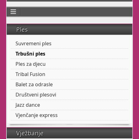
Udruga Pokret
kroz igru
razvija Vašim mališanima
fleksibilnost,
Ples
koordinaciju, preciznost,
ravnotežu i snagu
Suvremeni ples
plesnim elementima.
Trbušni ples
Ples za djecu
Zen Yoga
Tribal Fusion
Balet za odrasle
Osim dobrog fizičkog
Društveni plesovi
stanaj tijela,
Smatra se da se
Jazz dance
jogom liječe ili ublažuju razne vrste
Vjenčanje express
bolesti i poremećaja,
poput
nesanice
i
astme
.
Vježbanje
Sad
Jogu
imamo u ranim jutarnjim