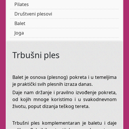
Pilates
Koje se žele osjetiti
živima!
Društveni plesovi
Balet
Joga
Učinite nešto za sebe!
Posvetite jedan sat sebi,
s
Afroditom
Trbušni ples
Tribal Fusion
Balet je osnova (plesnog) pokreta i u temeljima
je praktički svih plesnih izraza danas.
Daje nam držanje i pravilno izvođenje pokreta,
Kad trbušnom plesu
od kojih mnoge koristimo i u svakodnevnom
dodate elemente plesova
životu, poput dizanja teškog tereta.
sjevernoameričkih
indijanaca, pa i malo
Trbušni ples komplementaran je baletu i daje
Flamenca, dobijete Tribal