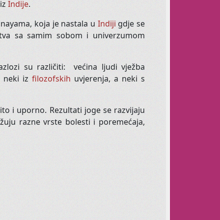
ente plesova sjevernoameričkih indijanaca,
 iz
Indije
.
al Fusion.
nayama, koja je nastala u
Indiji
gdje se
grafijom, ne može vas ostaviti
instva sa samim sobom i univerzumom
te, znači da zaista nešto dobro radite za
lozi su različiti: većina ljudi vježba
, neki iz
filozofskih
uvjerenja, a neki s
let
za odrasle
o i uporno. Rezultati joge se razvijaju
žuju razne vrste bolesti i poremećaja,
pavi? Imate dvije lijeve? Muško ste? Debeli,
ranac ...
baletni class.
ti