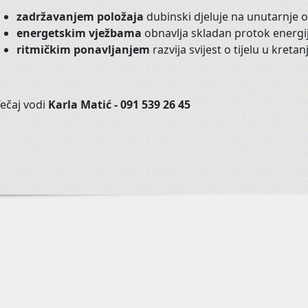
zadržavanjem položaja
dubinski djeluje na unutarnje 
energetskim vježbama
obnavlja skladan protok energi
Ako
vam
ovi
termini
nikako
ne
o
ritmičkim ponavljanjem
razvija svijest o tijelu u kretan
vam
odgovarali
.
Ako
se
sakupi
d
ečaj vodi
Karla
Matić - 091 539 26 45
Ples z
Udruga Pokret
kroz igru razvija
koordinaciju, preciznost, ravno
OPIP širi pon