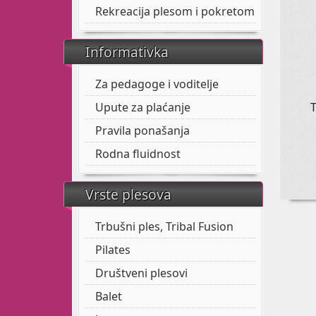
Rekreacija plesom i pokretom
Informativka
Za pedagoge i voditelje
T
Upute za plaćanje
Pravila ponašanja
Rodna fluidnost
Vrste plesova
Trbušni ples, Tribal Fusion
Pilates
Društveni plesovi
Balet