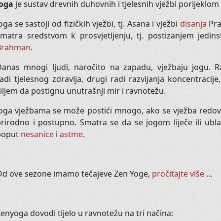
Kad trbušnom plesu dodate elem
Joga
je sustav drevnih duhovnih i tjelesnih vježbi porijeklom
pa i malo Flamenca, dobijete Trib
oga se sastoji od fizičkih vježbi, tj. Asana i vježbi
disanja
Pra
Mističniji, s naglašenom kostimo
smatra sredstvom k prosvjetljenju, tj. postizanjem jed
ravnodušnima.
Brahman
.
Kad Vam se koža naježi dok pleše
anas mnogi ljudi, naročito na zapadu, vježbaju jogu. Raz
svoju dušu.
adi tjelesnog zdravlja, drugi radi razvijanja koncentracije
iljem da postignu unutrašnji mir i ravnotežu.
B
a
oga vježbama se može postići mnogo, ako se vježba redovit
Da, za Vas! Baš Vas!
rirodno i postupno. Smatra se da se jogom liječe ili ubla
poput
nesanice
i
astme
.
Stari ste? Zahrđali? Bolesni? Tra
mršavi, visoki, niski, u prolazu, st
Da, baš za Vas s užitkom vodimo 
Od ove sezone imamo tečajeve Zen Yoge,
pročitajte više
...
Dođite
:
srijedom
17:30-19:00
sa
enyoga dovodi tijelo u ravnotežu na tri načina: