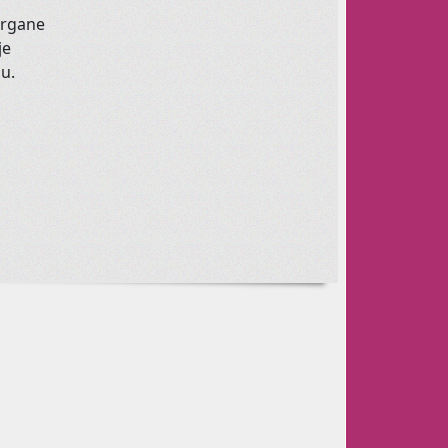
organe
je
dgovaraju
,
javite
nam
mailom
termine
koji
bi
ju.
ovoljno
polaznika
,
otvorit
ćemo
i
taj
termin
.
a vaše mališane!
 Vašim mališanima fleksibilnost,
težu i snagu plesnim elementima.
udu i korisnike prostora