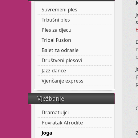
Suvremeni ples
J
Trbušni ples
Ples za djecu
Tribal Fusion
D
r
Balet za odrasle
c
Društveni plesovi
J
Jazz dance
p
Vjenčanje express
Vježbanje
Dramatuljci
Povratak Afrodite
Joga
Z