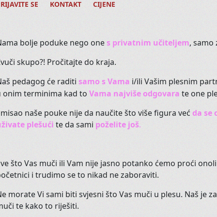
RIJAVITE SE
KONTAKT
CIJENE
Što ćemo
MI
reći na vašu želju?
Kako će
drugi
reagirati?
Nama bolje poduke nego one
s privatnim učiteljem
, samo 
vuči skupo?! Pročitajte do kraja.
Pr
Naš pedagog će raditi
samo s Vama
i/ili Vašim plesnim par
u onim terminima kad to
Vama najviše odgovara
te one ple
misao naše pouke nije da naučite što više figura već
da se 
T
uživate plešući
te da sami
poželite još
.
Trbušni ples je baš za svakoga, i
ve što Vas muči ili Vam nije jasno potanko ćemo proći onolik
očetnici i trudimo se to nikad ne zaboraviti.
Razibajte svoje zglobove i mišiće.
e morate Vi sami biti svjesni što Vas muči u plesu. Naš je z
Masirajte svoju utrobu uz finu g
uči te kako to riješiti.