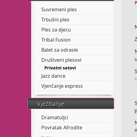
P
Suvremeni ples
Trbušni ples
Ples za djecu
Z
Tribal Fusion
Balet za odrasle
Društveni plesovi
Privatni satovi
S
Jazz dance
Vjenčanje express
Vježbanje
S
p
Dramatuljci
N
Povratak Afrodite
m