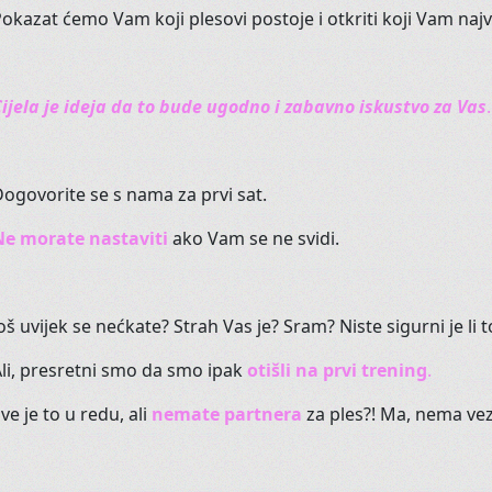
okazat ćemo Vam koji plesovi postoje i otkriti koji Vam najvi
Imamo početnu i naprednu gru
ijela je ideja da to bude ugodno i zabavno iskustvo za Vas
.
OPIP širi pon
ogovorite se s nama za prvi sat.
Želimo biti dom
Sad, pored
baleta
,
nudimo
trbuš
Ne morate nastaviti
ako Vam se ne svidi.
plesom i pokretom, ples za djecu
ženstvenosti.
oš uvijek se nećkate? Strah Vas je? Sram? Niste sigurni je li t
A imamo i individualne satove za
li, presretni smo da smo ipak
otišli na prvi trening
.
ve je to u redu, ali
nemate partnera
za ples?! Ma, nema vez
Dođite na ogledni sat bilo kojeg 
glas.
Radujemo vam se !