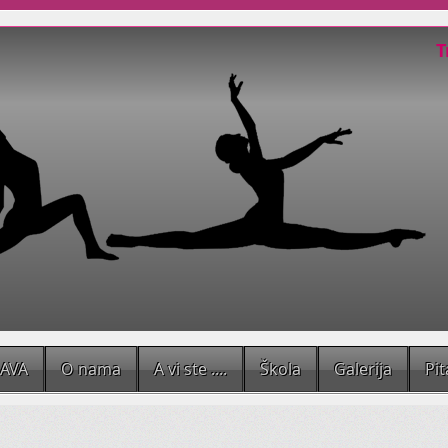
T
Kad trbušnom plesu dodate elem
pa i malo Flamenca, dobijete Trib
Mističniji, s naglašenom kostimo
ravnodušnima.
Kad Vam se koža naježi dok pleše
svoju dušu.
Niste sigur
JAVA
O nama
A vi ste ....
Škola
Galerija
Pit
Smijete
li vi uopće plesati?
Možete
li?