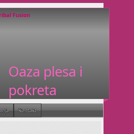
ribal Fusion
ente plesova sjevernoameričkih indijanaca,
al Fusion.
grafijom, ne može vas ostaviti
Oaza plesa i
te, znači da zaista nešto dobro radite za
pokreta
ni jeste li Vi za ples?
anja
Kontakt