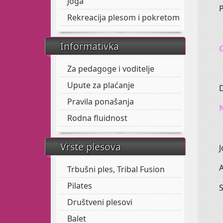
Joga
P
Rekreacija plesom i pokretom
Informativka
C
Za pedagoge i voditelje
Upute za plaćanje
D
Pravila ponašanja
Rodna fluidnost
Vrste plesova
J
A
Trbušni ples, Tribal Fusion
Pilates
S
Društveni plesovi
Balet