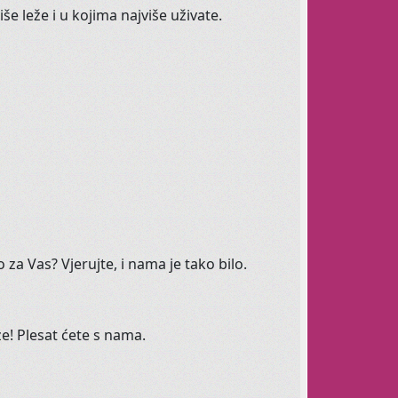
še leže i u kojima najviše uživate.
pu.
udu i korisnike prostora
 radosti svima koji ju žele širiti.
ni ples, tribal fusion,
Zen Yogu
, rekreaciju
, Dramatuljke i otkrivanje vaše
o za Vas? Vjerujte, i nama je tako bilo.
 sramežljive, posebne i zauzete :)
e! Plesat ćete s nama.
našega tečaja, dovedite prijatelje, proširite