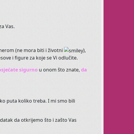
za Vas.
ovjerite ovdje
tnerom (ne mora biti i životni
),
sove i figure za koje se Vi odlučite.
osjećate sigurno
u onom što znate,
da
rbušni ples
 svatko ga treba.
o puta koliko treba. I mi smo bili
 Učinite svoj torzo fleksibilnim.
adatak da otkrijemo što i zašto Vas
lazbu.