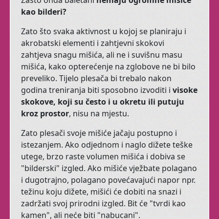
Zašto onda baletani
nemaju ogromne mišiće
kao bilderi?
Kad trbušnom plesu
dodate elemente plesova
Zato što svaka aktivnost
u
kojoj
se planiraju i
sjevernoameričkih
akrobatski elementi i zahtjevni skokovi
indijanaca, pa i malo
zahtjeva snagu mišića, ali
ne
i suvišnu masu
Flamenca, dobijete Tribal
mišića, kako opterećenje na zglobove
ne
bi
bilo
Fusion.
preveliko. Tijelo plesača bi trebalo nakon
godina treniranja biti sposobno izvoditi i
visoke
Mističniji, s naglašenom
skokove
,
koji
su
često i
u
okretu
ili
putuju
kostimografijom, ne
kroz prostor
, nisu na mjestu.
može vas ostaviti
ravnodušnima.
Zato plesači svoje mišiće jačaju postupno i
istezanjem. Ako odjednom i naglo dižete teške
Kad Vam se koža naježi
utege, brzo raste volumen mišića i dobiva se
dok plešete, znači da
"bilderski" izgled. Ako mišiće vježbate polagano
zaista nešto dobro radite
i dugotrajno, polagano povećavajući napor npr.
za svoju dušu.
težinu koju dižete, mišići će dobiti na snazi i
OPIP širi ponudu i
zadržati svoj prirodni izgled. Bit će "tvrdi kao
korisnike prostora
kamen", ali neće biti "nabucani".