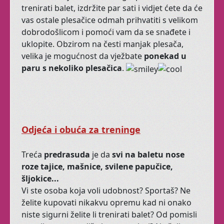
trenirati balet, izdržite par sati i vidjet ćete da će
dovedite prijatelje,
vas ostale plesačice odmah prihvatiti s velikom
proširite glas.
dobrodošlicom i pomoći vam da se snađete i
Radujemo vam se !
uklopite. Obzirom na česti manjak plesača,
velika je mogućnost da vježbate
ponekad u
paru s nekoliko plesačica
.
Odjeća i obuća
za
treninge
Treća
predrasuda
je
da
svi
na baletu nose
roze tajice, mašnice, svilene papučice,
šljokice...
Vi ste osoba koja voli udobnost? Sportaš? Ne
želite kupovati nikakvu opremu kad ni onako
niste sigurni želite li trenirati
balet
? Od pomisli