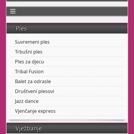
Smijete
li vi uopće
plesati?
Možete
li?
Ples
Što ćemo
MI
reći na vašu
Suvremeni ples
želju?
Trbušni ples
Kako će
drugi
reagirati?
Ples za djecu
Tribal Fusion
Provjerite ovdje
Balet za odrasle
Društveni plesovi
Jazz dance
Trbušni ples
Vjenčanje express
Vježbanje
Trbušni ples je baš za