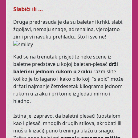
Ovi privatni satovi
Slabići ili ...
namijenjeni su ženama
koje se osjećaju ne-
Druga predrasuda je da su baletani krhki, slabi,
dobro u svom tijelu i
žgoljavi, nemaju snage, adrenalina, vjerojatno
biću.
zimi prvi navuku prehladu...što li sve ne!
Koje se žele osjetiti
živima!
Kad se na trenutak prisjetite neke scene iz
baletne predstave u kojoj baletan-plesač
drži
balerinu jednom rukom u zraku
razmislite
koliko je to lagano i kako bilo koji "slabić" može
Učinite nešto za sebe!
držati najmanje četrdesetak kilograma jednom
Posvetite jedan sat sebi,
rukom u zraku i pri tome izgledati mirno i
s
Afroditom
hladno.
Istina je, zapravo, da baletni plesači (uostalom
Tribal Fusion
kao i plesači mnogih drugih stilova, akrobati ili
muški klizači) puno treninga ulažu u snagu.