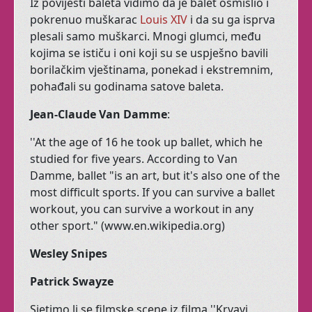
Iz
povijesti
baleta
vidimo
da
je
balet
osmislio
i
terminima
pokrenuo
muškarac
Louis
XIV
i
da
su
ga
isprva
Treba li gluma Vašoj
plesali
samo
muškarci
.
Mnogi
glumci
,
među
djeci?!
kojima
se
ističu
i
oni
koji
su
se
uspješno
bavili
borilačkim
vještinama, ponekad i ekstremnim,
pohađali
su
godinama
satove
baleta
.
razvijaju kod
Dramatuljci
Jean-Claude Van Damme
:
Vaših malenih
''At the age of 16 he took up ballet, which he
samopouzdanje, maštovitost,
studied for five years. According to Van
koncentraciju, suradnju, empatiju i
Damme, ballet "is an art, but it's also one of the
komunikativnost.
most difficult sports. If you can survive a ballet
Upravo ono što im treba za sretan
workout, you can survive a workout in any
život!
other sport." (www.en.wikipedia.org)
SEZONA 2025. -
Wesley Snipes
2026.
Patrick Swayze
Sjetimo li se filmske scene iz filma ''Krvavi