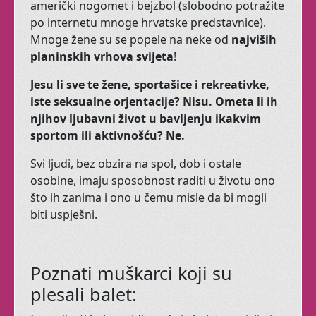
američki nogomet i bejzbol (slobodno potražite
odgovarali
.
Ako
se
po internetu mnoge hrvatske predstavnice).
sakupi
dovoljno
Mnoge žene su se popele na neke od
najviših
polaznika
,
otvorit
ćemo
i
planinskih vrhova svijeta
!
taj
termin
.
Jesu li sve te žene, sportašice i rekreativke,
iste seksualne orjentacije? Nisu. Ometa li ih
njihov ljubavni život u bavljenju ikakvim
sportom ili aktivnošću? Ne.
Zen Yoga
Svi ljudi, bez obzira na spol, dob i ostale
osobine, imaju sposobnost raditi u životu ono
što ih zanima i ono u čemu misle da bi mogli
Osim dobrog fizičkog
biti uspješni.
stanaj tijela,
Smatra se da se
jogom liječe ili ublažuju razne vrste
bolesti i poremećaja,
Poznati muškarci koji su
poput
nesanice
i
astme
.
plesali balet:
Sad
Jogu
imamo u ranim jutarnjim