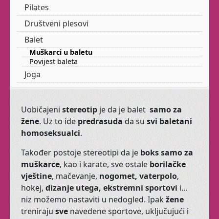
Stari ste? Zahrđali?
Pilates
Bolesni? Trapavi? Imate
Društveni plesovi
dvije lijeve? Muško ste?
Debeli, mršavi, visoki,
Balet
niski, u prolazu, stranac
Muškarci u baletu
...
Povijest baleta
Joga
Da, baš za Vas s užitkom
vodimo baletni class.
Uobičajeni
stereotip
je da je balet
samo za
žene
. Uz to ide
predrasuda
da su
svi baletani
Dođite
:
srijedom
17:30-
homoseksualci
.
19:00
sati
Također postoje stereotipi da je
boks samo za
muškarce
, kao i karate, sve ostale
borilačke
vještine
, mačevanje,
nogomet, vaterpolo
,
Ako
vam
ovi
termini
hokej,
dizanje utega,
ekstremni sportovi
i...
nikako
ne
odgovaraju
,
niz možemo nastaviti u nedogled. Ipak
žene
javite
nam
mailom
treniraju
sve
navedene sportove, uključujući i
termine
koji
bi
vam