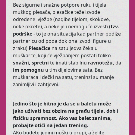
B
ez
sigurne
i
snažne
potpore
ruku
i
tijela
muškog
plesača
,
plesačice
teže
izvode
Želimo biti dom radosti svima koji
određene
vježbe
(
nagibe
tijelom
,
skokove
,
ju žele širiti.
neke
okrete
), a
neke
je
i
nemoguće
izvesti
(
tzv
.
Sad, pored
baleta
,
po
drške
- to
je
ona
situacija
kad
partner
podiže
nudimo
trbušni ples,
partnericu
od
poda
dok
ona
izvodi
figure
u
tribal fusion,
Zen Yogu
,
zraku
)
Plesačic
e
na
satu
jedva
čekaju
rekreaciju plesom i
muškarce,
koji
će
vježbanjem
postati
toliko
pokretom, ples za djecu,
snažni
,
spretni
te imati stabilnu
ravnotežu,
da
Dramatuljke i otkrivanje
im
pomognu
u
tim
dijelovima
sata
.
Bez
vaše ženstvenosti.
muškaraca
i
dečki
na
satu,
treninzi
su
manje
zanimljivi
i
zahtjevni
.
A imamo i individualne
satove za sramežljive,
posebne i zauzete :)
Jedino što je bitno je da se u baletu može
jako uživati bez obzira na građu tijela, dob i
fizičku spremnost. Ako vas balet zanima,
probajte otići na jedan trening.
Dođite na ogledni sat
AKo budete jedini muški u grupi, a želite
bilo kojeg našega tečaja,