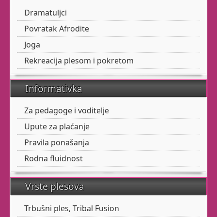
svakoga, i svatko ga
Dramatuljci
treba.
Povratak Afrodite
Razibajte svoje zglobove
Joga
i mišiće. Učinite svoj
torzo fleksibilnim.
Rekreacija plesom i pokretom
Masirajte svoju utrobu
Informativka
uz finu glazbu.
Za pedagoge i voditelje
Upute za plaćanje
Imamo početnu i
naprednu grupu.
Pravila ponašanja
Rodna fluidnost
B
alet
za odrasle
Vrste plesova
Da, za Vas! Baš Vas!
Trbušni ples, Tribal Fusion