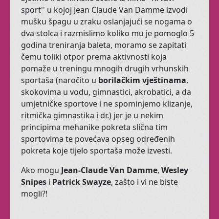
Balet za odrasle je tu
sport'' u kojoj Jean Claude Van Damme izvodi
uvijek za vas.
mušku špagu u zraku oslanjajući se nogama o
dva stolca i razmislimo koliko mu je pomoglo 5
Trbušni ples za seniorke.
godina treniranja baleta, moramo se zapitati
Tribal fusion.
čemu toliki otpor prema aktivnosti koja
pomaže u treningu mnogih drugih vrhunskih
sportaša (naročito u
borilačkim vještinama
,
skokovima u vodu, gimnastici, akrobatici, a da
Otkrijte svoju
umjetničke sportove i ne spominjemo klizanje,
ženstvenost
ritmička gimnastika i dr.) jer je u nekim
principima mehanike pokreta slična tim
sportovima te povećava opseg određenih
Senzualnost i
pokreta koje tijelo sportaša može izvesti.
ženstvenost svojstvene
Ako mogu
Jean-Claude Van Damme
,
Wesley
su svakom judskom biću.
Snipes
i
Patrick Swayze
, zašto i vi ne biste
Čak i muškarcima.
mogli?!