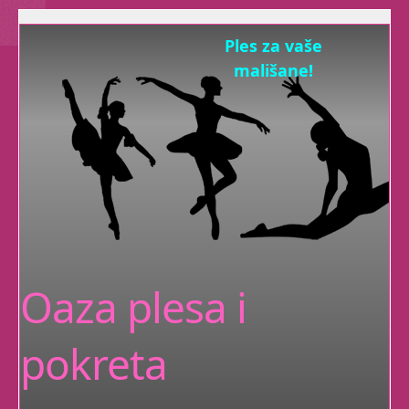
Ples za vaše
mališane!
Udruga Pokret
kroz igru
razvija Vašim mališanima
fleksibilnost,
koordinaciju, preciznost,
ravnotežu i snagu
plesnim elementima.
Oaza plesa i
Niste sigurni jeste li Vi
pokreta
za ples?