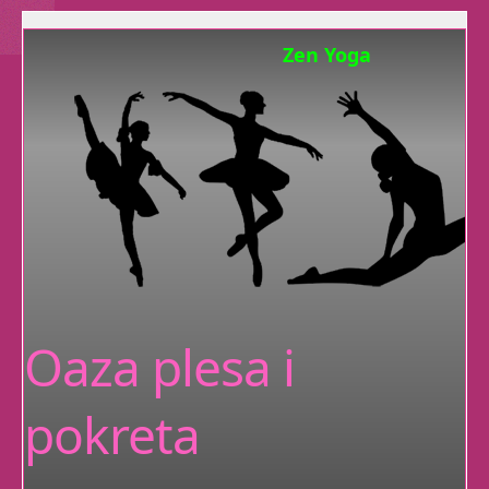
Zen Yoga
Osim dobrog fizičkog
stanaj tijela,
Smatra se da se
jogom liječe ili ublažuju razne vrste
bolesti i poremećaja,
poput
nesanice
i
astme
.
Sad
Jogu
imamo u ranim jutarnjim
terminima
Oaza plesa i
Niste sigurni jeste li Vi
za ples?
pokreta
Smijete
li vi uopće