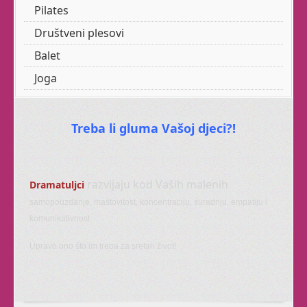
Pilates
polaznika
,
otvorit
ćemo
i
taj
termin
.
Društveni plesovi
Balet
Joga
OPIP širi ponudu i
Treba li gluma Vašoj djeci?!
korisnike prostora
Želimo biti dom radosti svima koji
razvijaju kod Vaših malenih
Dramatuljci
ju žele širiti.
samopouzdanje, maštovitost, koncentraciju, suradnju, empatiju i
Sad, pored
baleta
,
komunikativnost.
nudimo
trbušni ples,
tribal fusion,
Zen Yogu
,
Upravo ono što im treba za sretan život!
rekreaciju plesom i
pokretom, ples za djecu,
Dramatuljke i otkrivanje