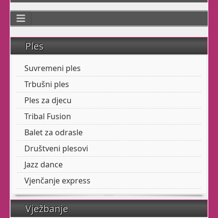
plesati?
Možete
li?
Ples
Što ćemo
MI
reći na vašu
želju?
Suvremeni ples
Kako će
drugi
reagirati?
Trbušni ples
Ples za djecu
Tribal Fusion
Provjerite ovdje
Balet za odrasle
Društveni plesovi
B
alet
za odrasle
Jazz dance
Da, za Vas! Baš Vas!
Vjenčanje express
Stari ste? Zahrđali?
Vježbanje
Bolesni? Trapavi? Imate