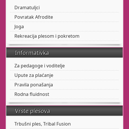
dvije lijeve? Muško ste?
Dramatuljci
Debeli, mršavi, visoki,
niski, u prolazu, stranac
Povratak Afrodite
...
Joga
Da, baš za Vas s užitkom
Rekreacija plesom i pokretom
vodimo baletni class.
Informativka
Dođite
:
srijedom
17:30-
Za pedagoge i voditelje
19:00
sati
Upute za plaćanje
Pravila ponašanja
Ako
vam
ovi
termini
Rodna fluidnost
nikako
ne
odgovaraju
,
javite
nam
mailom
Vrste plesova
termine
koji
bi
vam
odgovarali
.
Ako
se
Trbušni ples, Tribal Fusion
sakupi
dovoljno